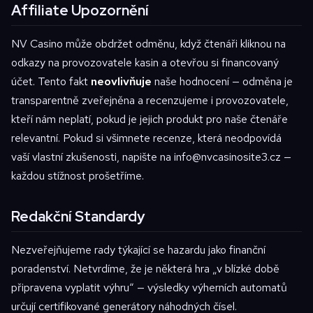
Affiliate Upozornění
NV Casino může obdržet odměnu, když čtenáři kliknou na
odkazy na provozovatele kasin a otevřou si financovaný
účet. Tento fakt
neovlivňuje
naše hodnocení — odměna je
transparentně zveřejněna a recenzujeme i provozovatele,
kteří nám neplatí, pokud je jejich produkt pro naše čtenáře
relevantní. Pokud si všimnete recenze, která neodpovídá
vaší vlastní zkušenosti, napište na
info@nvcasinosite3.cz
—
každou stížnost prošetříme.
Redakční Standardy
Nezveřejňujeme rady týkající se hazardu jako finanční
poradenství. Netvrdíme, že je některá hra „v blízké době
připravena vyplatit výhru“ — výsledky výherních automatů
určují certifikované generátory náhodných čísel.