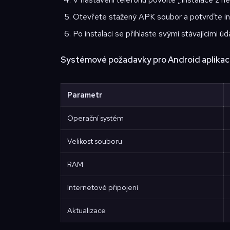
Otevřete stažený APK soubor a potvrďte in
Po instalaci se přihlaste svými stávajícími ú
Systémové požadavky pro Android aplikac
Parametr
Operační systém
Velikost souboru
RAM
Internetové připojení
Aktualizace