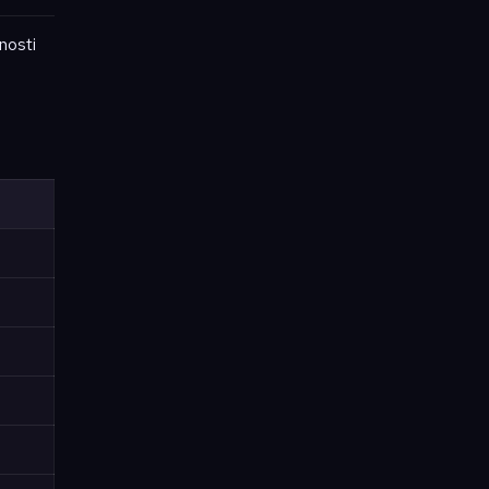
nosti