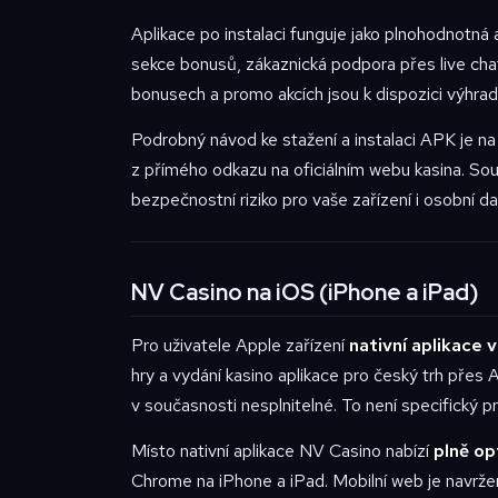
Aplikace po instalaci funguje jako plnohodnotná
sekce bonusů, zákaznická podpora přes live chat
bonusech a promo akcích jsou k dispozici výhrad
Podrobný návod ke stažení a instalaci APK je n
z přímého odkazu na oficiálním webu kasina. So
bezpečnostní riziko pro vaše zařízení i osobní da
NV Casino na iOS (iPhone a iPad)
Pro uživatele Apple zařízení
nativní aplikace 
hry a vydání kasino aplikace pro český trh přes
v současnosti nesplnitelné. To není specifický pr
Místo nativní aplikace NV Casino nabízí
plně op
Chrome na iPhone a iPad. Mobilní web je navrže