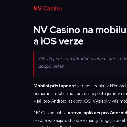
NV Casino
Recenze
NV Casino na mobilu
a iOS verze
Bonus
Bez vkladu
Obsah je určen výhradně osobám starším 18 
zodpovědně.
Free spiny
Hry
Mobilní přístupnost
je dnes jedním z klíčových
primárně z mobilního zařízení, a proto jsme v 
Registrace
– jak pro Android, tak pro iOS. Výsledky vás mo
Přihlášení
NV Casino nabízí
nativní aplikaci pro Androi
iPad. Bez zaujatosti: obě varianty fungují spolehl
Aplikace