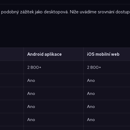
i podobný zážitek jako desktopová. Níže uvádíme srovnání dostup
Android aplikace
iOS mobilní web
2 800+
2 800+
Ano
Ano
Ano
Ano
Ano
Ano
Ano
Ano