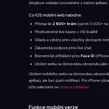
dotykové ovládání srovnatelné s nativní aplikací.
Co iOS mobilní web nabídne:
Přístup ke
2 800+ hrám
(oproti 3 000+ na
Plnohodnotné live kasino v HD kvalitě
Vklady a výběry přes všechny dostupné me
Zákaznická podpora přes live chat
Biometrické přihlášení přes
Face ID
(iPhone 
Uložení webu na domovskou obrazovku jako w
Uložení mobilního webu na domovskou obrazovku 
aplikaci, ale bez push notifikací. Pro iPhone uži
účtu naleznete na
stránce přihlášení
.
Funkce mobilní verze