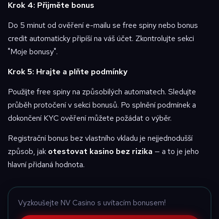
Krok 4: Přijměte bonus
Do 5 minut od ověření e-mailu se free spiny nebo bonus
credit automaticky připíší na váš účet. Zkontrolujte sekci
"Moje bonusy".
Krok 5: Hrajte a plňte podmínky
Použijte free spiny na způsobilých automatech. Sledujte
průběh protočení v sekci bonusů. Po splnění podmínek a
dokončení KYC ověření můžete požádat o výběr.
Registrační bonus bez vlastního vkladu je nejjednodušší
způsob, jak
otestovat kasino bez rizika
— a to je jeho
hlavní přidaná hodnota.
Vyzkoušejte NV Casino s uvítacím bonusem!