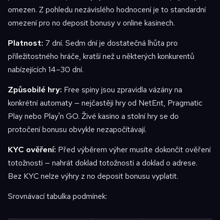
omezen. Z pohledu nezávislého hodnocení je to standardní
omezení pro no deposit bonusy v online kasinech.
Platnost:
7 dní. Sedm dní je dostatečná lhůta pro
příležitostného hráče, kratší než u některých konkurentů
nabízejících 14–30 dní.
Způsobilé hry:
Free spiny jsou zpravidla vázány na
konkrétní automaty — nejčastěji hry od NetEnt, Pragmatic
Play nebo Play'n GO. Živé kasino a stolní hry se do
protočení bonusu obvykle nezapočítávají.
KYC ověření:
Před výběrem výher musíte dokončit ověření
totožnosti — nahrát doklad totožnosti a doklad o adrese.
Bez KYC nelze výhry z no deposit bonusu vyplatit.
Srovnávací tabulka podmínek: