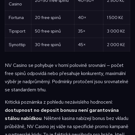
20–50 free spinů
40–50×
2 500 Kč
Casino
Fortuna
20 free spinů
40×
1 500 Kč
Tipsport
50 free spinů
35×
3 000 Kč
Synottip
30 free spinů
45×
2 000 Kč
NV Casino se pohybuje v horní polovině srovnání — počet
free spinů odpovídá nebo přesahuje konkurenty, maximální
výběr je nadprůměrný. Podmínky protočení jsou srovnatelné
se standardem trhu.
Kritická poznámka z pohledu nezávislého hodnocení:
dostupnost no deposit bonusu není garantována
stálou nabídkou
. Některé kasina nabízejí bonus bez vkladu
průběžně, NV Casino jej váže na specifické promo kampaně
a partnerské kódy. To je faktická nevýhoda pro hráče, kteří