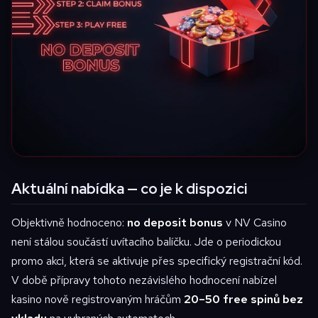
Aktuální nabídka — co je k dispozici
Objektivně hodnoceno:
no deposit bonus
v NV Casino
není stálou součástí uvítacího balíčku. Jde o periodickou
promo akci, která se aktivuje přes specifický registrační kód.
V době přípravy tohoto nezávislého hodnocení nabízel
kasino nově registrovaným hráčům
20–50 free spinů bez