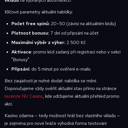
vkladu
na vybraných automatech.
Klíčové parametry aktuální nabídky:
Počet free spinů:
20–50 (závisí na aktuálním kódu)
Platnost bonusu:
7 dní od připsání na účet
Maximální výběr z výher:
2 500 Kč
Aktivace:
promo kód zadaný při registraci nebo v sekci
"Bonusy"
Připsání:
do 5 minut po ověření e-mailu
Bez zaujatosti je nutné dodat: nabídka se mění.
Doporučujeme vždy ověřit aktuální stav přímo na stránce
recenze NV Casino
, kde udržujeme aktuální přehled promo
akcí.
Kasino zdarma — tedy možnost hrát bez vlastního vkladu —
je zejména pro nové hráče výhodná forma testování